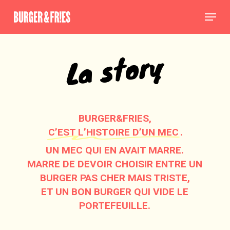
Skip
Menu
to
main
Close
content
Menu
La story
BURGER&FRIES,
C’EST L’HISTOIRE D’UN MEC
.
UN MEC QUI EN AVAIT MARRE.
MARRE DE DEVOIR CHOISIR ENTRE UN
BURGER PAS CHER MAIS TRISTE,
ET UN BON BURGER QUI VIDE LE
PORTEFEUILLE.